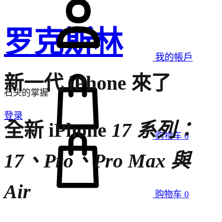
罗克斯林
我的帳戶
新一代 iPhone 來了
石头的掌握
登录
全新 iPhone
17 系列：
购物车
0
17、Pro、Pro Max 與
Air
购物车
0