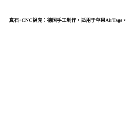
真石+CNC铝壳：德国手工制作，适用于苹果AirTags。