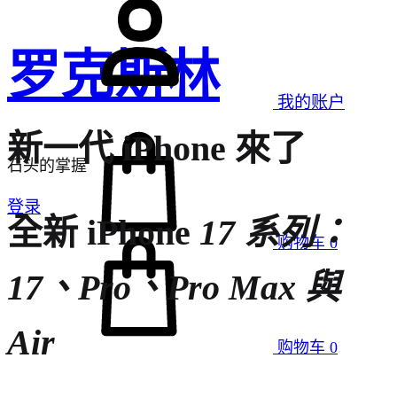
罗克斯林
我的账户
新一代 iPhone 來了
石头的掌握
登录
全新 iPhone
17 系列：
购物车
0
17、Pro、Pro Max 與
Air
购物车
0