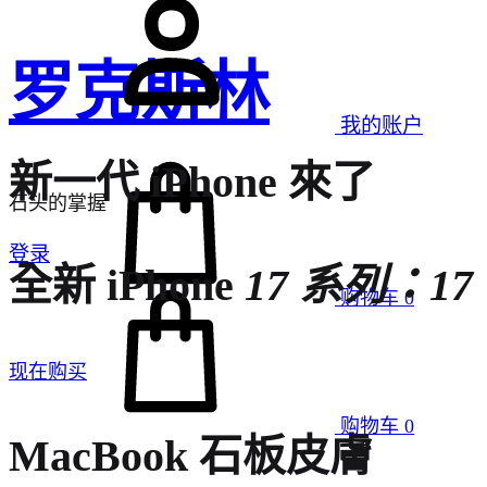
罗克斯林
我的账户
新一代 iPhone 來了
石头的掌握
登录
全新 iPhone
17 系列：17、
购物车
0
现在购买
购物车
0
MacBook 石板皮膚