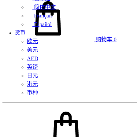
简体中文
Français
Español
货币
购物车
0
欧元
美元
AED
英镑
日元
港元
币种