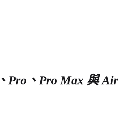
Pro、Pro Max 與 Air