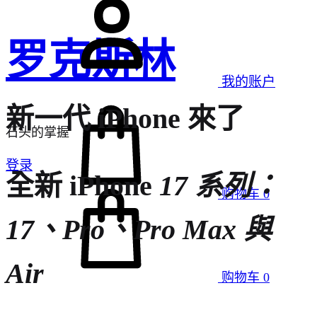
罗克斯林
我的账户
新一代 iPhone 來了
石头的掌握
登录
全新 iPhone
17 系列：
购物车
0
17、Pro、Pro Max 與
Air
购物车
0