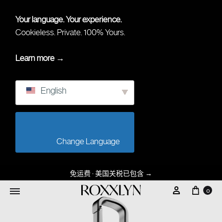
Your language. Your experience.
Cookieless. Private. 100% Yours.
Learn more →
English
                        Change Language                    
免运费 · 美国关税已包含
→
0