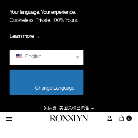
Your language. Your experience.
Cookieless. Private. 100% Yours.
Learn more →
English
                        Change Language                    
免运费 · 美国关税已包含
→
大车
我的帐户
0