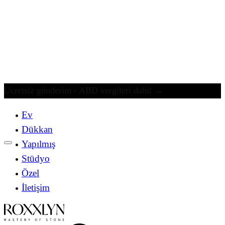
Ücretsiz gönderim - ABD vergileri dahil
→
Ev
Dükkan
Yapılmış
Stüdyo
Özel
İletişim