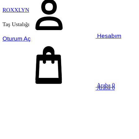
ROXXLYN
Taş Ustalığı
Hesabım
Oturum Aç
Araba
0
Araba
0