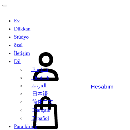
Ev
Dükkan
Stüdyo
özel
İletişim
Dil
English
Deutsch
العربية
Hesabım
日本語
简体中文
Français
Español
Para birimi