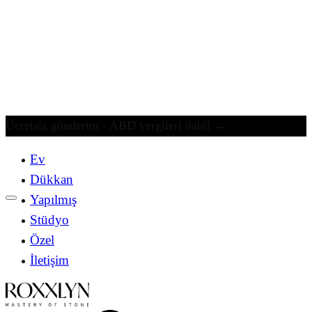
Ücretsiz gönderim - ABD vergileri dahil
→
Ev
Dükkan
Yapılmış
Stüdyo
Özel
İletişim