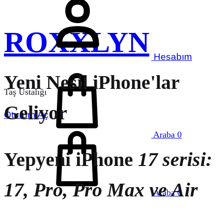
ROXXLYN
Hesabım
Yeni Nesil iPhone'lar
Taş Ustalığı
Geliyor
Oturum Aç
Araba
0
Yepyeni iPhone
17 serisi:
17, Pro, Pro Max ve Air
Araba
0