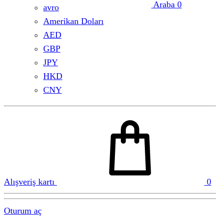
Araba
0
avro
Amerikan Doları
AED
GBP
JPY
HKD
CNY
Alışveriş kartı
0
Oturum aç