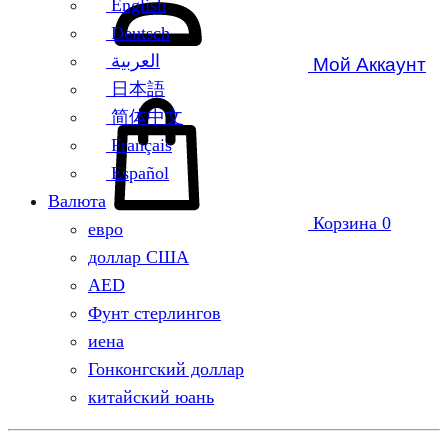
English
Deutsch
العربية
Мой Аккаунт
日本語
简体中文
Français
Español
Валюта
Корзина
0
евро
доллар США
AED
Фунт стерлингов
иена
Гонконгский доллар
китайский юань