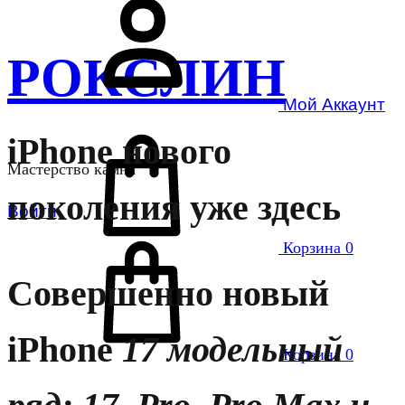
РОКСЛИН
Мой Аккаунт
iPhone нового
Мастерство камня
поколения уже здесь
Войти
Корзина
0
Совершенно новый
iPhone
17 модельный
Корзина
0