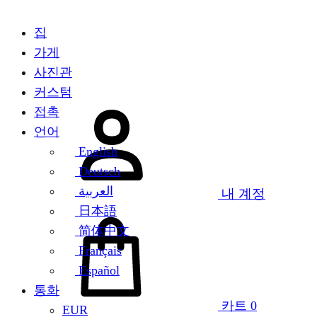
집
가게
사진관
커스텀
접촉
언어
English
Deutsch
العربية
내 계정
日本語
简体中文
Français
Español
통화
카트
0
EUR