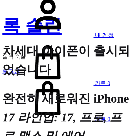
록 슬린
내 계정
차세대 아이폰이 출시되
돌의 숙달
었습니다
로그인
카트
0
완전히 새로워진 iPhone
17 라인업: 17, 프로, 프
카트
0