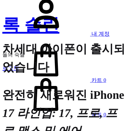
록 슬린
내 계정
차세대 아이폰이 출시되
돌의 숙달
었습니다
로그인
카트
0
완전히 새로워진 iPhone
17 라인업: 17, 프로, 프
카트
0