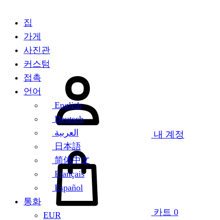
집
가게
사진관
커스텀
접촉
언어
English
Deutsch
العربية
내 계정
日本語
简体中文
Français
Español
통화
카트
0
EUR