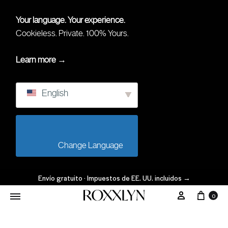
Your language. Your experience.
Cookieless. Private. 100% Yours.
Learn more →
English
                        Change Language                    
Envío gratuito · Impuestos de EE. UU. incluidos
→
Carr
Mi Cuenta
0