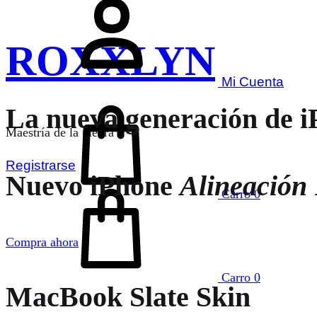
ROXXLYN
Mi Cuenta
La nueva generación de i
Maestría de la piedra
Registrarse
Nuevo iPhone
Alineación 
Carro
0
Compra ahora
Carro
0
MacBook Slate Skin