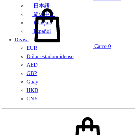
日本語
简体中文
Français
Español
Divisa
Carro
0
EUR
Dólar estadounidense
AED
GBP
Guay
HKD
CNY