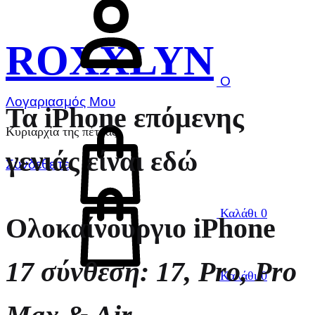
ROXXLYN
Ο
Λογαριασμός Μου
Τα iPhone επόμενης
Κυριαρχία της πέτρας
γενιάς είναι εδώ
Συνδεθείτε
Καλάθι
0
Ολοκαίνουργιο iPhone
17 σύνθεση: 17, Pro, Pro
Καλάθι
0