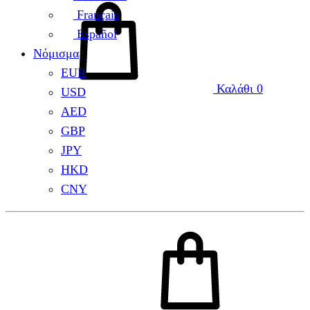
Français
Español
Νόμισμα
EUR
Καλάθι
0
USD
AED
GBP
JPY
HKD
CNY