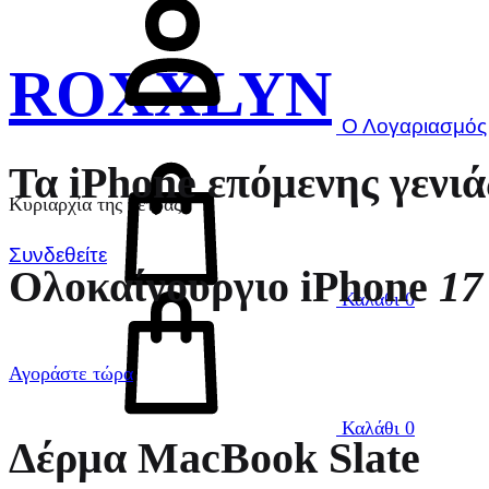
ROXXLYN
Ο Λογαριασμός
Τα iPhone επόμενης γενιά
Κυριαρχία της πέτρας
Συνδεθείτε
Ολοκαίνουργιο iPhone
17
Καλάθι
0
Αγοράστε τώρα
Καλάθι
0
Δέρμα MacBook Slate