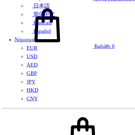
日本語
简体中文
Français
Español
Νόμισμα
Καλάθι
0
EUR
USD
AED
GBP
JPY
HKD
CNY